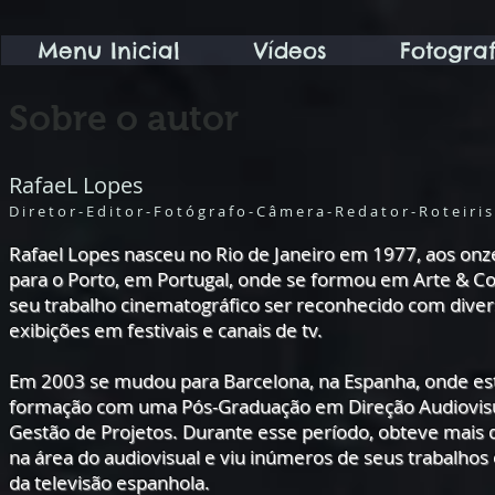
Menu Inicial
Vídeos
Fotograf
Sobre o autor
RafaeL Lopes
D i r e t o r - E d i t o r - F o t ó g r a f o - C â m e r a - R e d a t o r - R o t e i r i s
Rafael Lopes nasceu no Rio de Janeiro em 1977, aos on
para o Porto, em Portugal, onde se formou
em Arte & Co
seu trabalho cinematográfico ser reconhecido com dive
exibições em festivais e canais de tv.
Em 2003 se mudou para Barcelona, na Espanha, onde es
formação com uma Pós-Graduação em Direção Audiovis
Gestão de Projetos. Durante esse período, obteve mais
na área do audiovisual e viu inúmeros de seus trabalhos
da televisão espanhola.