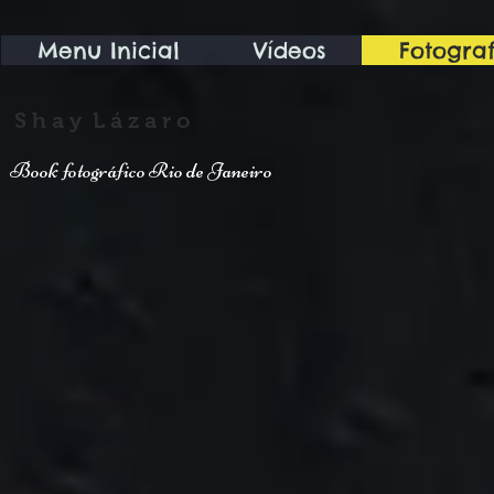
Menu Inicial
Vídeos
Fotograf
S h a y L á z a r o
Book fotográfico Rio de Janeiro